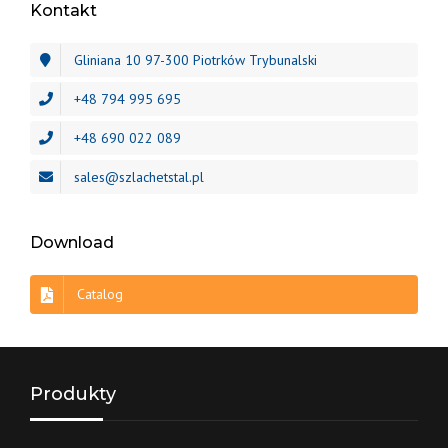
Kontakt
Gliniana 10 97-300 Piotrków Trybunalski
+48 794 995 695
+48 690 022 089
sales@szlachetstal.pl
Download
Catalog
Produkty