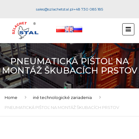
sales@szlachetstal.pl
+48 730 085 185
PNEUMATICKÁ PIŠTOĽ NA
MONTÁŽ ŠKUBACÍCH PRSTOV
Home
iné technologické zariadenia
PNEUMATICKÁ PIŠTOĽ NA MONTÁŽ ŠKUBACÍCH PRSTOV