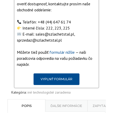
overiť dostupnosť, kontaktujte prosím naše
obchodné oddelenie:
Telefón: +48 (44) 647 61 74
Interné čísla: 222, 223, 225
E-mail: sales@szlachetstal.pl,
sprzedaz@szlachetstal.pl
Môžete tiež použiť
formulár nižšie
— naši
poradcovia odpovedia na vašu požiadavku čo
najskôr.
VYPLNIŤ FORMULÁR
Kategória:
iné technologické zariadenia
POPIS
ĎALŠIE INFORMÁCIE
ZAPYTAJ O