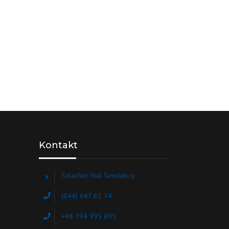
Kontakt
Szlachet-Stal Sendalscy
(044) 647 61 74
+48 794 995 695