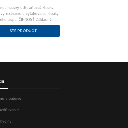
neumatický odstraňovač kloaky
a vyrezávanie a vyťahovanie kloaky
čného trupu. ČINNOSŤ Základným
kloakovej pištole je dvojdielny
SEE PRODUCT
skladajúci…
ta
ie a balenie
ázdňovanie
 hydiny