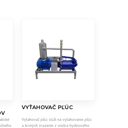
VYŤAHOVAČ PĽÚC
OV
tické
Vyťahovač pľúc slúži na vyťahovanie pľúc
točného
a krvných zrazenín z vnútra hydinového