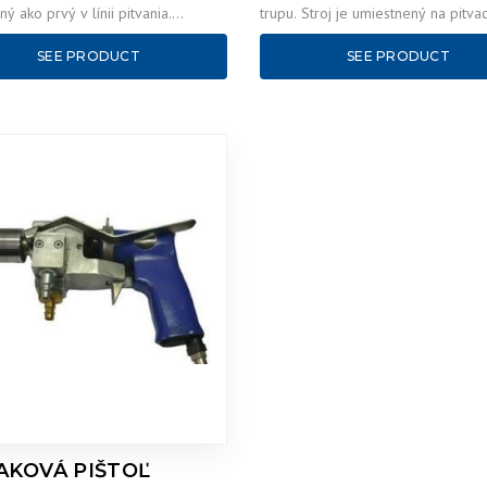
ý ako prvý v línii pitvania.
trupu. Stroj je umiestnený na pitvac
Ť Jatočný trup je zavádzaný do…
po…
SEE PRODUCT
SEE PRODUCT
AKOVÁ PIŠTOĽ