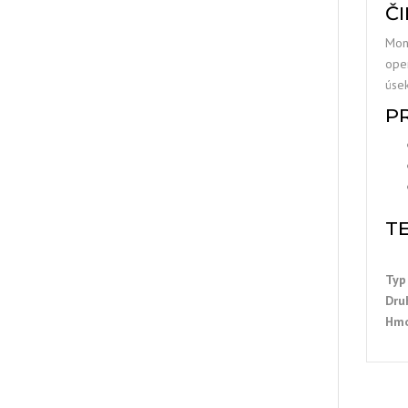
Č
Mon
ope
úsek
P
T
Typ
Dru
Hmo