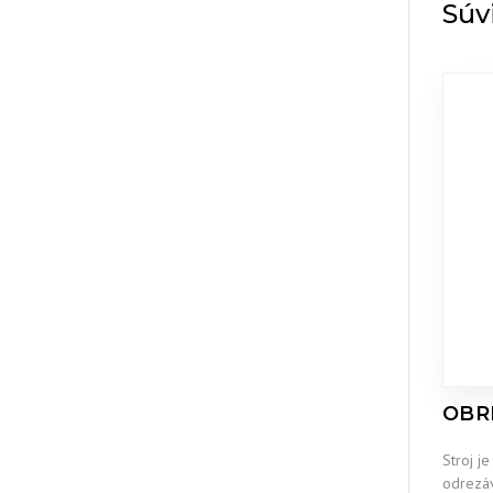
Súv
OBR
Stroj j
odrezáv