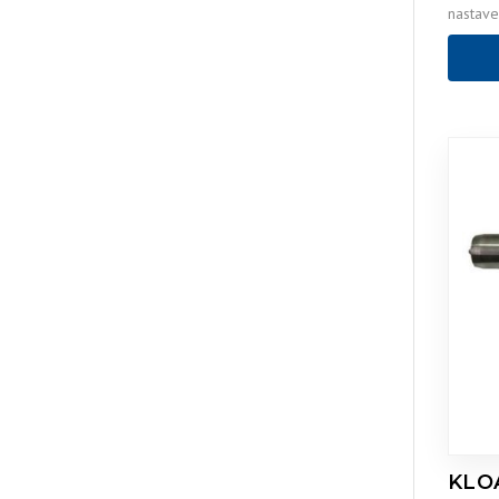
nastaven
ČINNOS
KLO