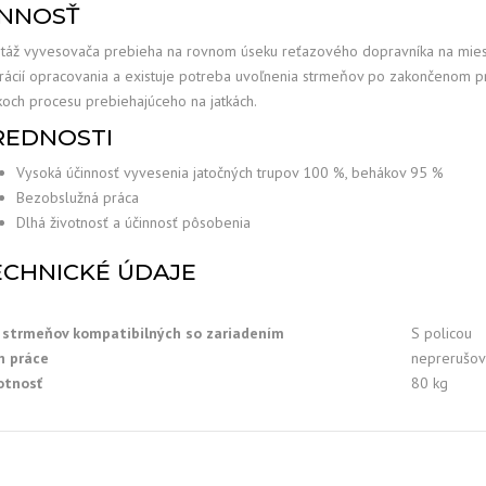
INNOSŤ
táž vyvesovača prebieha na rovnom úseku reťazového dopravníka na miest
rácií opracovania a existuje potreba uvoľnenia strmeňov po zakončenom p
och procesu prebiehajúceho na jatkách.
REDNOSTI
Vysoká účinnosť vyvesenia jatočných trupov 100 %, behákov 95 %
Bezobslužná práca
Dlhá životnosť a účinnosť pôsobenia
ECHNICKÉ ÚDAJE
 strmeňov kompatibilných so zariadením
S policou
h práce
neprerušo
tnosť
80 kg