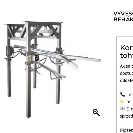
VYVES
BEHÁ
Kon
toh
Ak sa 
dostup
oddele
Tel
Int
E-m
sprzed
Môžete