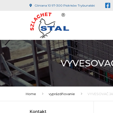
Gliniana 10 97-300 Piotrków Trybunalski
VYVESOVA
Home
vyprázdňovanie
VYVESOVAČ J
Kontakt