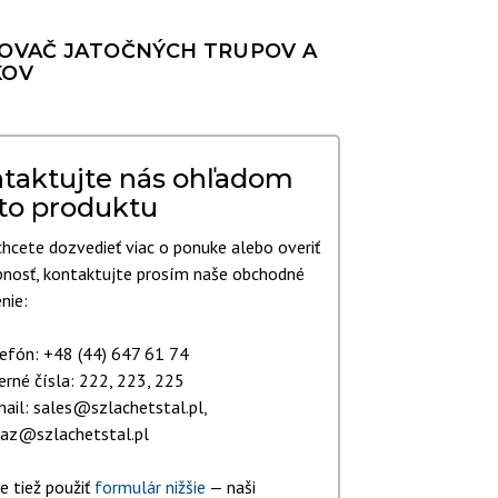
OVAČ JATOČNÝCH TRUPOV A
LIEČEBNÉ ZARIADENIA
KOV
INÉ TECHNOLOGICKÉ
ZARIADENIA
taktujte nás ohľadom
to produktu
chcete dozvedieť viac o ponuke alebo overiť
nosť, kontaktujte prosím naše obchodné
nie:
efón: +48 (44) 647 61 74
erné čísla: 222, 223, 225
ail: sales@szlachetstal.pl,
az@szlachetstal.pl
 tiež použiť
formulár nižšie
— naši