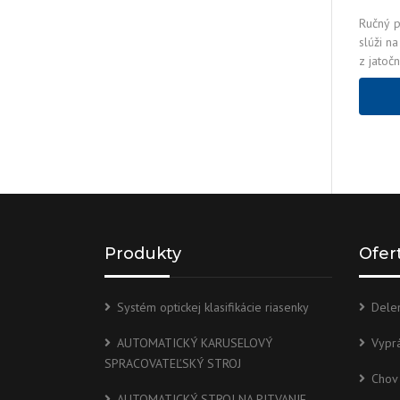
Ručný p
slúži n
z jato
prvkom 
korpus 
Produkty
Ofer
Systém optickej klasifikácie riasenky
Delen
AUTOMATICKÝ KARUSELOVÝ
Vypr
SPRACOVATEĽSKÝ STROJ
Chov
AUTOMATICKÝ STROJ NA PITVANIE