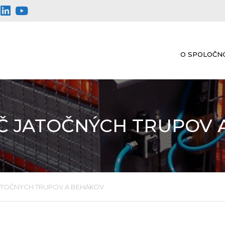
O SPOLOČN
Č JATOČNÝCH TRUPOV 
ATOČNÝCH TRUPOV A BEHÁKOV