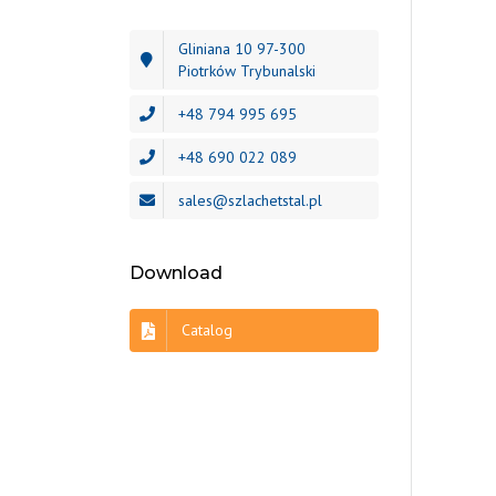
Gliniana 10 97-300
Piotrków Trybunalski
+48 794 995 695
+48 690 022 089
sales@szlachetstal.pl
Download
Catalog