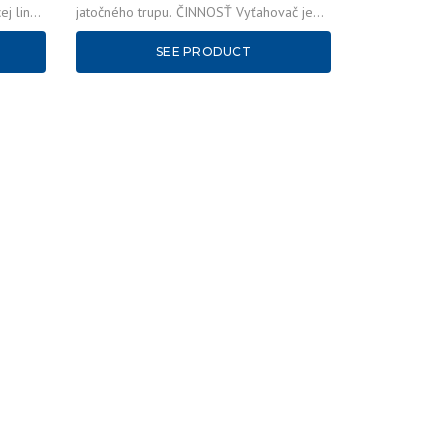
ej linke
jatočného trupu. ČINNOSŤ Vyťahovač je
spúšťaný zapnutím vákuového čerpadla.
SEE PRODUCT
Po…