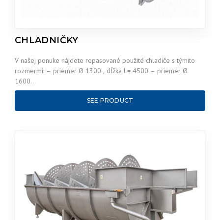
CHLADNIČKY
V našej ponuke nájdete repasované použité chladiče s týmito
rozmermi: – priemer Ø 1300 , dĺžka L= 4500 – priemer Ø
1600…
SEE PRODUCT