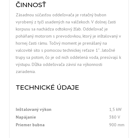
ČINNOSŤ
Zásadnou súčasťou oddeľovača je rotačný bubon
vyrobený z tyčí usadených na valčekoch. V dolnej časti
korpusu sa nachádza odtokový žľab. Oddeľovač je
poháňaný motorom s prevodovkou, ktorý je inštalovaný v
hornej časti rámu. Točivý moment je prenášaný na
valcovité sito s pomocou technickej reťaze 1″. Jatočné
trupy sa potom, čo je od nich oddelená voda, presúvajú k
výstupu. Dĺžka oddeľovača závisí na výkonnosti
zariadenia.
TECHNICKÉ ÚDAJE
Inštalovaný výkon
1,5 kW
Napájanie
380 V
Priemer bubna
900 mm