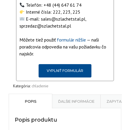
Telefón: +48 (44) 647 61 74
Interné čísla: 222, 223, 225
E-mail: sales@szlachetstal.pl,
sprzedaz@szlachetstal.pl
Môžete tiež použiť
formulár nižšie
— naši
poradcovia odpovedia na vašu požiadavku čo
najskôr.
VYPLNIŤ FORMULÁR
Kategória:
chladenie
POPIS
ĎALŠIE INFORMÁCIE
ZAPYTAJ O
Popis produktu