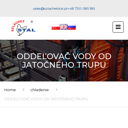
sales@szlachetstal.pl
+48 730 085 185
ODDEĽOVAČ VODY OD
JATOČNÉHO TRUPU
Home
chladenie
ODDEĽOVAČ VODY OD JATOČNÉHO TRUPU