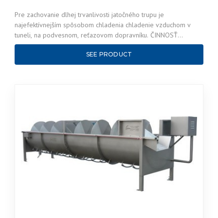
Pre zachovanie dlhej trvanlivosti jatočného trupu je
najefektívnejším spôsobom chladenia chladenie vzduchom v
tuneli, na podvesnom, reťazovom dopravníku. ČINNOSŤ
Štandardný podvesný dopravník…
SEE PRODUCT