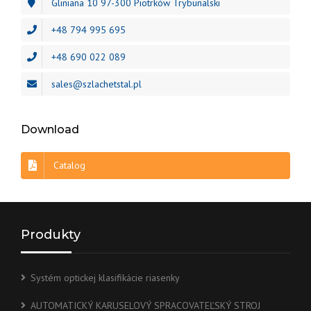
Gliniana 10 97-300 Piotrków Trybunalski
+48 794 995 695
+48 690 022 089
sales@szlachetstal.pl
Download
Catalog
Produkty
Systém optickej klasifikácie riasenky
AUTOMATICKÝ KARUSELOVÝ SPRACOVATEĽSKÝ STROJ