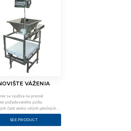
NOVIŠTE VÁŽENIA
nie sa využíva na presné
nie požadovaného počtu
ých častí alebo celých jatočných
. ČINNOSŤ Na doske rámu (pod
SEE PRODUCT
stojí váha,…