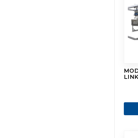
MOD
LIN
HYD