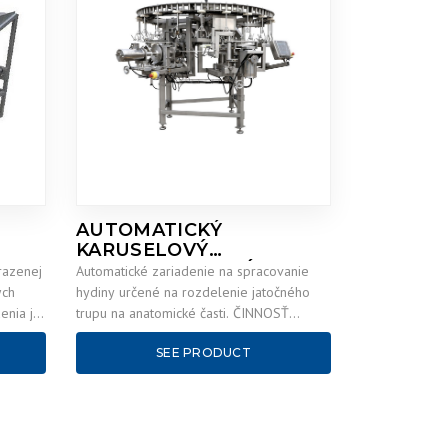
AUTOMATICKÝ
KARUSELOVÝ
SPRACOVATEĽSKÝ STROJ
razenej
Automatické zariadenie na spracovanie
ých
hydiny určené na rozdelenie jatočného
enia je
trupu na anatomické časti. ČINNOSŤ
Automatický karuselový spracovateľský
SEE PRODUCT
stroj sa skladá z hlavného…