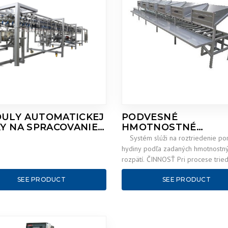
ULY AUTOMATICKEJ
PODVESNÉ
KY NA SPRACOVANIE
HMOTNOSTNÉ
INY
TRIEDENIE
Systém slúži na roztriedenie po
hydiny podľa zadaných hmotnostn
rozpätí. ČINNOSŤ Pri procese tried
každý strmeň s na ňom…
SEE PRODUCT
SEE PRODUCT