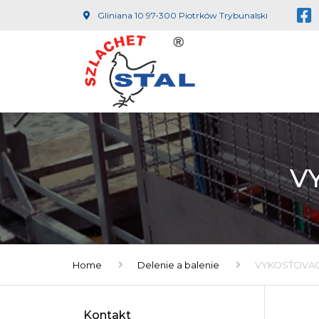
Gliniana 10 97-300 Piotrków Trybunalski
V
Home
Delenie a balenie
VYKOSŤOVACI
Kontakt