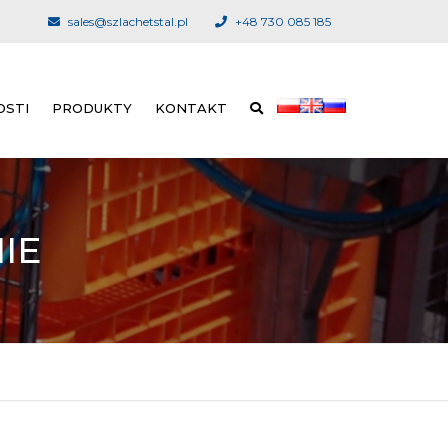
sales@szlachetstal.pl
+48 730 085 185
OSTI
PRODUKTY
KONTAKT
VYKLADACÍ SYSTÉM
ZAHRANIČNÍ DISTRIBÚTORI
DELENIE A BALENIE
IE
VYPRÁZDŇOVANIE
CHOV HYDINY
CHLADENIE
ZABÍJANIE A ŠKLBANIE
ODPADY Z PORÁŽKY