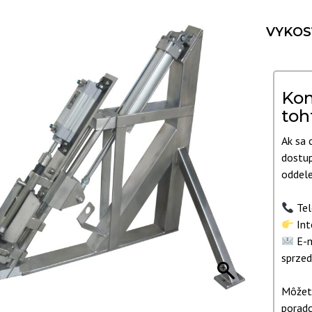
VYKOS
Kon
toh
Ak sa 
dostup
oddele
Tel
Int
E-m
sprzed
Môžete
poradc