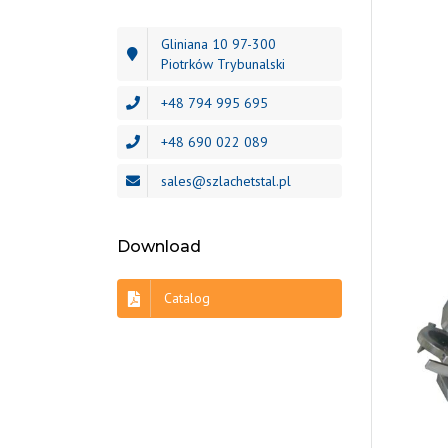
Gliniana 10 97-300
Piotrków Trybunalski
+48 794 995 695
+48 690 022 089
sales@szlachetstal.pl
Download
Catalog