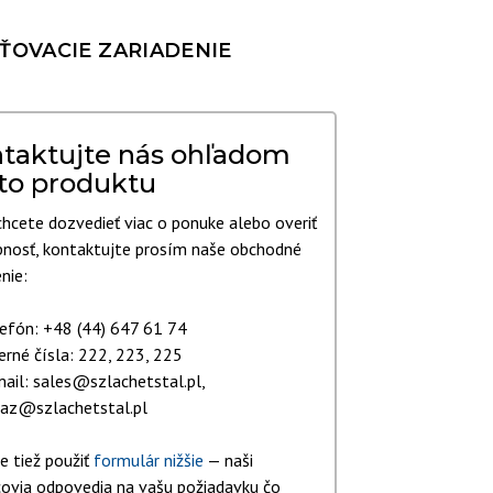
ŤOVACIE ZARIADENIE
LIEČEBNÉ ZARIADENIA
INÉ TECHNOLOGICKÉ
ZARIADENIA
taktujte nás ohľadom
to produktu
chcete dozvedieť viac o ponuke alebo overiť
nosť, kontaktujte prosím naše obchodné
nie:
efón: +48 (44) 647 61 74
erné čísla: 222, 223, 225
ail: sales@szlachetstal.pl,
az@szlachetstal.pl
 tiež použiť
formulár nižšie
— naši
ovia odpovedia na vašu požiadavku čo