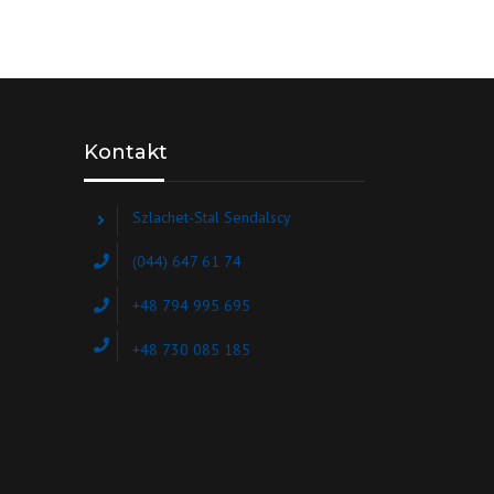
Kontakt
Szlachet-Stal Sendalscy
(044) 647 61 74
+48 794 995 695
+48 730 085 185