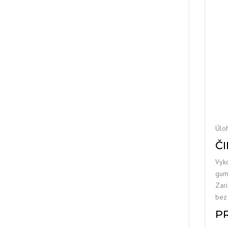
Úloh
Č
Vyko
gum
Zar
bez 
P