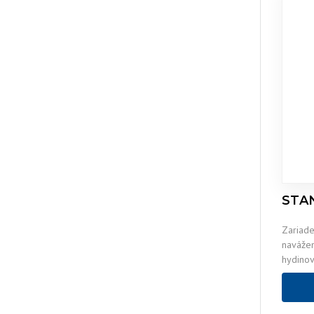
STA
Zariade
naváže
hydinov
trupov
košom) 