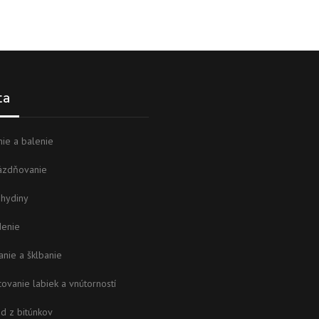
ta
ie a balenie
ázdňovanie
 hydiny
denie
anie a šklbanie
ovanie labiek a vnútorností
d z bitúnkov