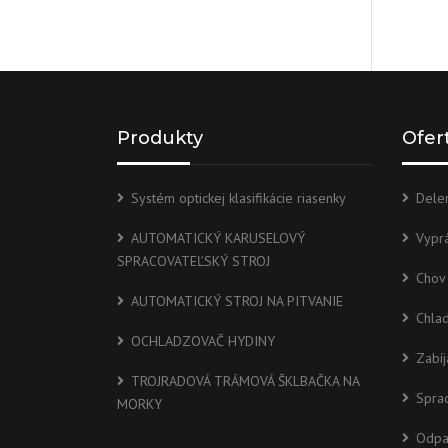
Produkty
Ofer
Systém optickej klasifikácie riasenky
Delen
AUTOMATICKÝ KARUSELOVÝ
Vypr
SPRACOVATEĽSKÝ STROJ
Chov
AUTOMATICKÝ STROJ NA PITVANIE
Chla
OCHLADZOVAČ HYDINY
Zabíj
TROJRADOVÁ TRÁMOVÁ ŠKLBAČKA NA
Sprac
MORKY
Odpa