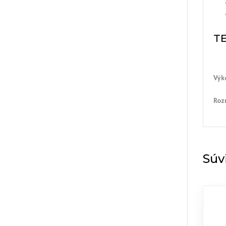
T
Výk
Roz
Súv