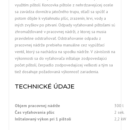
využitím pištolí. Koncovka pištole z nehrdzavejúcej ocele
sa zavádza dovnútra jatočného trupu, stlačí sa spúšť a
potom dôjde k vytiahnutiu pľúc, zrazenín, krvi, vody a
iných zvyškov po pitvaní. Odpady vyťahované pištoľami sú
zhromažďované v pracovnej nádrži, z ktorej sa musia
pravidelne odstraňovať. Odstraňovanie odpadu z
pracovnej nádrže prebieha manuálne cez vypúšťací
ventil, ktorý sa nachádza na spodku nádrže. V závislosti na
výkonnosti sa do vyťahovača inštaluje zodpovedajúci
počet pištolí, čerpadlo zodpovedajúcej veľkosti a tým sa
tiež dosahuje požadovaná výkonnosť zariadenia.
TECHNICKÉ ÚDAJE
Objem pracovnej nádrže
300 l
Čas vyťahovania pľúc
2 sek.
Inštalovaný výkon pri 1 pištoli
2,2 kW