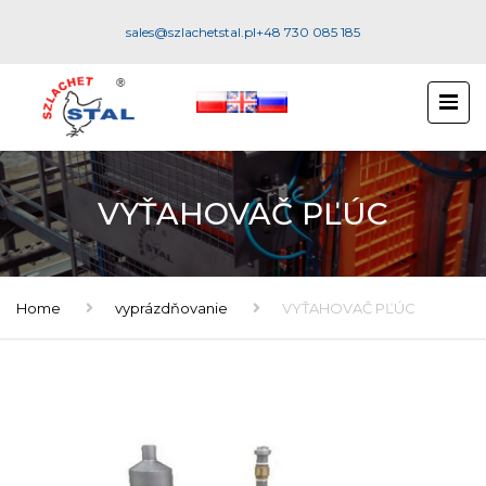
sales@szlachetstal.pl
+48 730 085 185
VYŤAHOVAČ PĽÚC
Home
vyprázdňovanie
VYŤAHOVAČ PĽÚC