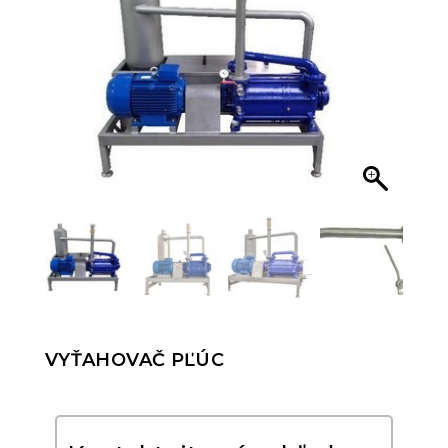
VYŤAHOVAČ PĽÚC