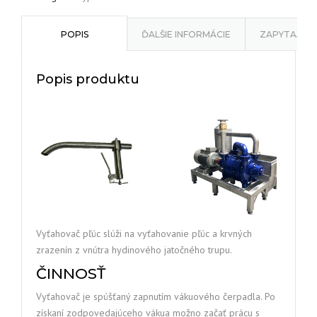
POPIS
ĎALŠIE INFORMÁCIE
ZAPYTAJ O
Popis produktu
Vyťahovač pľúc slúži na vyťahovanie pľúc a krvných
zrazenín z vnútra hydinového jatočného trupu.
ČINNOSŤ
Vyťahovač je spúšťaný zapnutím vákuového čerpadla. Po
získaní zodpovedajúceho vákua možno začať prácu s