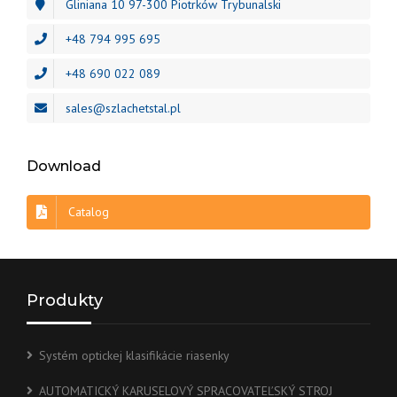
Gliniana 10 97-300 Piotrków Trybunalski
+48 794 995 695
+48 690 022 089
sales@szlachetstal.pl
Download
Catalog
Produkty
Systém optickej klasifikácie riasenky
AUTOMATICKÝ KARUSELOVÝ SPRACOVATEĽSKÝ STROJ